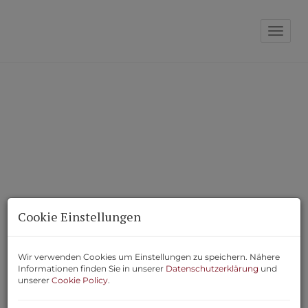
Navi
Cookie Einstellungen
Kontaktieren Sie uns – wir sind
Wir verwenden Cookies um Einstellungen zu speichern. Nähere
Informationen finden Sie in unserer
Datenschutzerklärung
und
gerne für Sie da
unserer
Cookie Policy
.
Sie möchten Ihre Immobilie verkaufen, ein Objekt