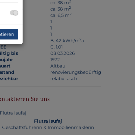
2
äche
ca. 38 m
2
ohnfläche
ca. 38 m
2
llerfläche
ca. 6,5 m
äder
1
C
1
ptieren
ller
1
2
WB
B, 42 kWh/m
a
GEE
C, 1,01
ltig bis
08.03.2026
ujahr
1972
uart
Altbau
ustand
renovierungsbedürftig
ziehbar
relativ rasch
ontaktieren Sie uns
Flutra Isufaj
Geschäftsführerin & Immobilienmaklerin