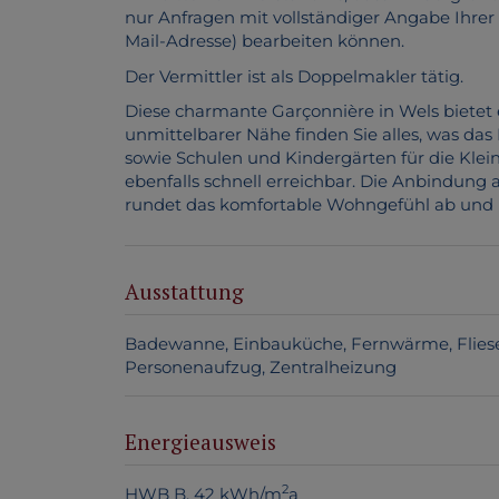
nur Anfragen mit vollständiger Angabe Ihre
Mail-Adresse) bearbeiten können.
Der Vermittler ist als Doppelmakler tätig.
Diese charmante Garçonnière in Wels bietet 
unmittelbarer Nähe finden Sie alles, was das 
sowie Schulen und Kindergärten für die Klei
ebenfalls schnell erreichbar. Die Anbindung an
rundet das komfortable Wohngefühl ab und
Ausstattung
Badewanne
Einbauküche
Fernwärme
Flies
Personenaufzug
Zentralheizung
Energieausweis
2
HWB
B, 42 kWh/m
a