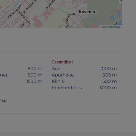
Tiles ©
basemap.at
Gesundheit
500 m
Arzt
1000 m
mat
500 m
Apotheke
500 m
1500 m
Klinik
500 m
Krankenhaus
3000 m
tMap