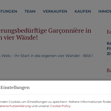
STUNGEN
TEAM
VERKAUFEN
KAUFEN
IMMOB
erungsbedürftige Garçonnière in
E
en vier Wände!
Ka
Fl
Z
B
Ob
 Einstellungen
Z
V
Ob
nden Cookies um Einstellungen zu speichern. Nähere Informationen finden
Ka
atenschutzerklärung
und unserer
Cookie Policy
.
N