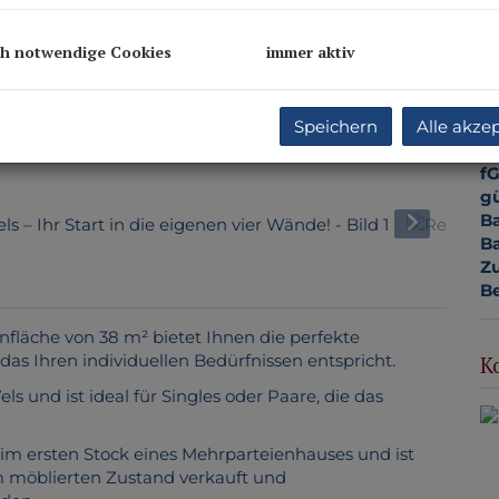
Fl
W
ch notwendige Cookies
immer aktiv
Ke
B
W
Speichern
Alle akze
Ke
H
f
gü
Ba
Ba
Z
Be
fläche von 38 m² bietet Ihnen die perfekte
das Ihren individuellen Bedürfnissen entspricht.
K
 und ist ideal für Singles oder Paare, die das
im ersten Stock eines Mehrparteienhauses und ist
im möblierten Zustand verkauft und