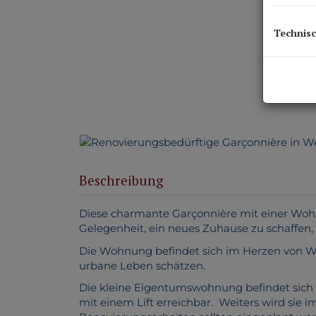
Technis
Beschreibung
Diese charmante Garçonnière mit einer Wohn
Gelegenheit, ein neues Zuhause zu schaffen, 
Die Wohnung befindet sich im Herzen von Wels
urbane Leben schätzen.
Die kleine Eigentumswohnung befindet sich 
mit einem Lift erreichbar. Weiters wird sie 