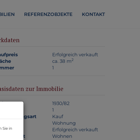
ILIEN
REFERENZOBJEKTE
KONTAKT
ckdaten
ufpreis
Erfolgreich verkauft
2
äche
ca. 38 m
immer
1
asisdaten zur Immobilie
jektnr.
1930/82
immer
1
ermarktungsart
Kauf
jektart
Wohnung
 Sie in
ufpreis
Erfolgreich verkauft
utzungsart
Wohnen