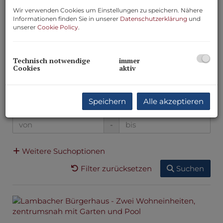
Wir verwenden Cookies um Einstellungen zu speichern. Nähere
Informationen finden Sie in unserer
Datenschutzerklärung
und
unserer
Cookie Policy
.
Preis
-
Technisch notwendige
immer
Cookies
aktiv
Zimmer
-
Speichern
Alle akzeptieren
Wohnfläche (von/bis)
-
Weitere Suchoptionen
Filter zurücksetzen
Suchen